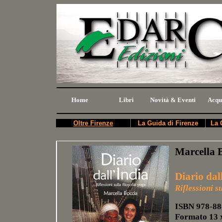
Home
Libri
Novità & Eventi
Acqu
Oltre Firenze
La Guida di Firenze
La 
Marcella 
Diario dal
Riflessioni s
ISBN 978-88
Formato 13 