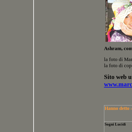
Ashram, comp
la foto di Ma
la foto di cop
Sito web uf
www.marce
Hanno detto 
Sogni Lucidi