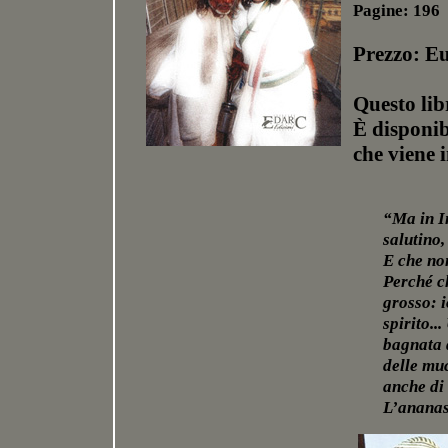
Pagine: 196
Prezzo: E
Questo lib
È disponib
che viene 
“Ma in I
salutino
E che non
Perché ch
grosso: i
spirito..
bagnata 
delle muc
anche di
L’ananas,