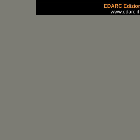
EDARC Edizion
www.edarc.it