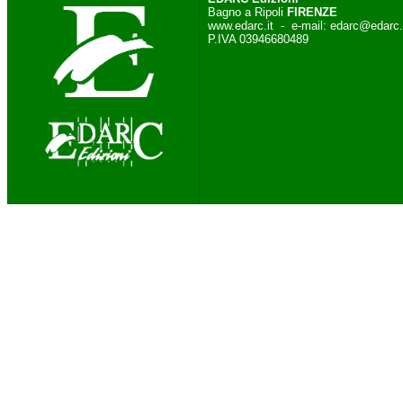
Bagno a Ripoli
FIRENZE
www.edarc.it
- e-mail:
edarc@edarc.
P.IVA 03946680489