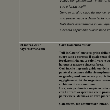
volevo complimentami: "il vostro, o 
sito é fantastico!!!
Sono in un altro capo del mondo, ed
mio paese riesce a darmi tanta nos
Balestrate esattamente in via Lepan
sincerità esprimervi quanto bene vo
29
-marzo-2007
Cara Domenica Mutari
nayr78
@
msn.com
"Ali in Catene" un vero grido dell
cuore sano e corretto il quale senso d
focolare si ritorna ,e solo il vero 
ha questa tenace e sincera forza.
Cosi fu, che il grande grido tuo del
portò al rincontro della ricompèns
ne guadagnasti con vera e propria for
oggigiórno,è più che urgente e necess
richiamo di vera mamma.
Un grazie profondo e un pieno esito d
con l´attrattiva speranza che il pross
poter essere, di nuovo un vero piacere
Con affetto, tuo ammiratore lettore.