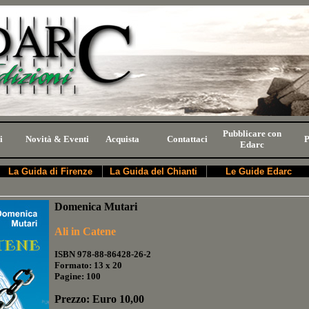
Pubblicare con
i
Novità & Eventi
Acquista
Contattaci
P
Edarc
La Guida di Firenze
La Guida del Chianti
Le Guide Edarc
Domenica Mutari
Ali in Catene
ISBN
978-88-86428-26-2
Formato: 13 x 20
Pagine: 100
Prezzo: Euro 10,00