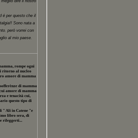
meglio dire il nostro
 é per questo che il
talgia!! Sono nata a
to. però vorrei con
glio al mio paese.
a mamma, rompe ogni
i ritorno al nucleo
e puro amore di mamma
le sofferènze di mamma
a cui amore di mamma
za e tenacità cui,
ario questo tipo di
i " Ali in Catene "e
imo libro sera, di
 rileggerti...