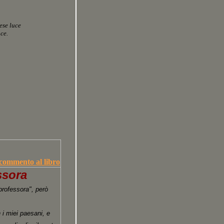
ese luce
ce.
 commento al libro
sso
ra
professora", però
 i miei paesani, e