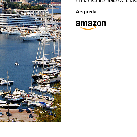
di inarrivabile bellezza e fas
Acquista