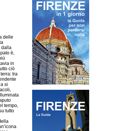
a delle
ta
 dalla
ipato è,
più
tavia in
utto ciò
terra: tra
plendente
za si
acoli,
illuminata
saputo
el tempo,
su tutto
della
 un’icona