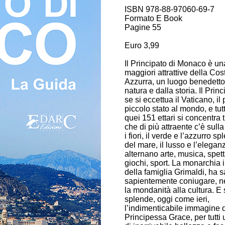
ISBN 978-88-97060-69-7
Formato E Book
Pagine 55
Euro 3,99
Il Principato di Monaco è un
maggiori attrattive della Cos
Azzurra, un luogo benedetto
natura e dalla storia. Il Princ
se si eccettua il Vaticano, il 
piccolo stato al mondo, e tut
quei 151 ettari si concentra t
che di più attraente c’è sulla 
i fiori, il verde e l’azzurro s
del mare, il lusso e l’elegan
alternano arte, musica, spett
giochi, sport. La monarchia 
della famiglia Grimaldi, ha 
sapientemente coniugare, n
la mondanità alla cultura. E 
splende, oggi come ieri,
l’indimenticabile immagine 
Principessa Grace, per tutti